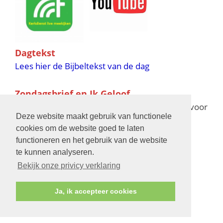
Dagtekst
Lees hier de Bijbeltekst van de dag
Zondagsbrief en Ik Geloof
Ik Geloof verschijnt 11 keer per jaar,
klik hier
voor
Deze website maakt gebruik van functionele
de verschijningsdata in 2025 en 2026
cookies om de website goed te laten
functioneren en het gebruik van de website
Bijbelschool
te kunnen analyseren.
Bekijk onze privicy verklaring
Ja, ik accepteer cookies