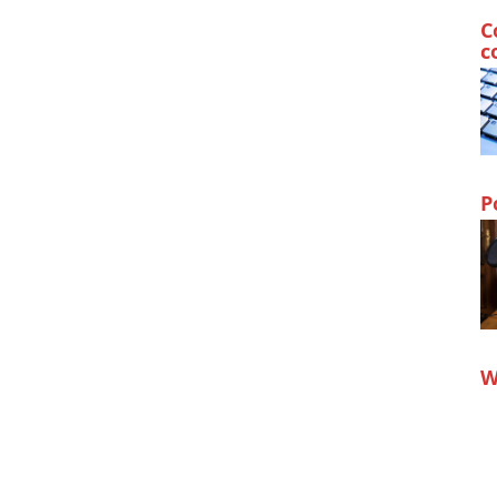
C
c
P
W