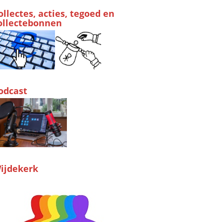
ollectes, acties, tegoed en
ollectebonnen
odcast
ijdekerk