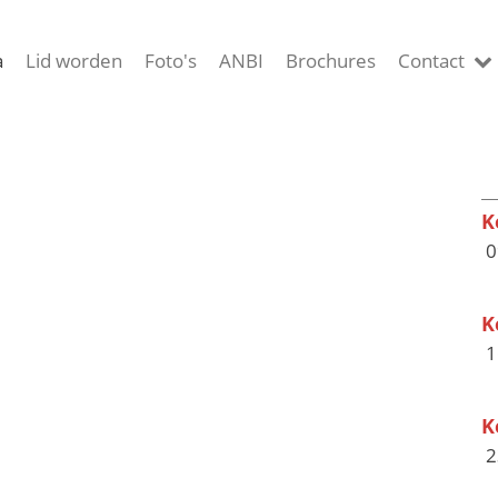
a
Lid worden
Foto's
ANBI
Brochures
Contact
K
0
K
1
K
2