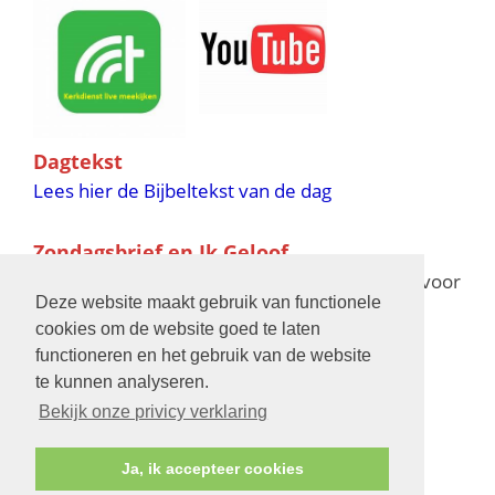
Dagtekst
Lees hier de Bijbeltekst van de dag
Zondagsbrief en Ik Geloof
Ik Geloof verschijnt 11 keer per jaar,
klik hier
voor
Deze website maakt gebruik van functionele
de verschijningsdata in 2025 en 2026
cookies om de website goed te laten
functioneren en het gebruik van de website
Bijbelschool
te kunnen analyseren.
Bekijk onze privicy verklaring
Ja, ik accepteer cookies