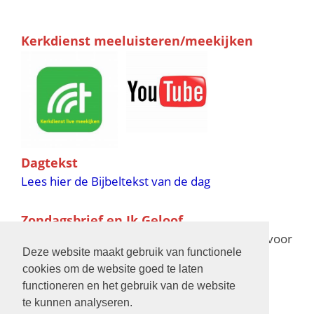
Kerkdienst meeluisteren/meekijken
Dagtekst
Lees hier de Bijbeltekst van de dag
Zondagsbrief en Ik Geloof
Ik Geloof verschijnt 11 keer per jaar,
klik hier
voor
Deze website maakt gebruik van functionele
de verschijningsdata in 2025 en 2026
cookies om de website goed te laten
functioneren en het gebruik van de website
Bijbelschool
te kunnen analyseren.