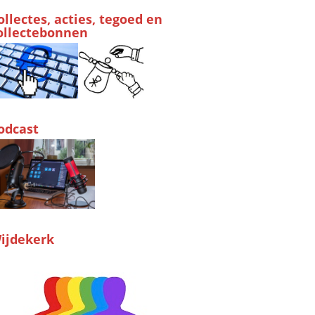
ollectes, acties, tegoed en
ollectebonnen
odcast
ijdekerk