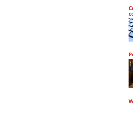
C
c
P
W