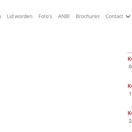
a
Lid worden
Foto's
ANBI
Brochures
Contact
K
0
K
1
K
2