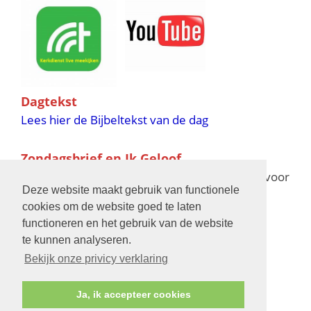
Dagtekst
Lees hier de Bijbeltekst van de dag
Zondagsbrief en Ik Geloof
Ik Geloof verschijnt 11 keer per jaar,
klik hier
voor
Deze website maakt gebruik van functionele
de verschijningsdata in 2025 en 2026
cookies om de website goed te laten
functioneren en het gebruik van de website
Bijbelschool
te kunnen analyseren.
Bekijk onze privicy verklaring
Ja, ik accepteer cookies