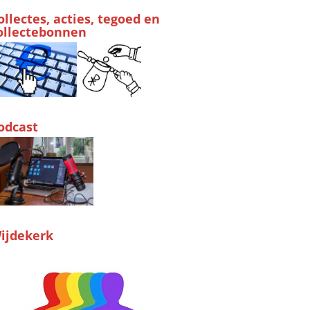
ollectes, acties, tegoed en
ollectebonnen
odcast
ijdekerk