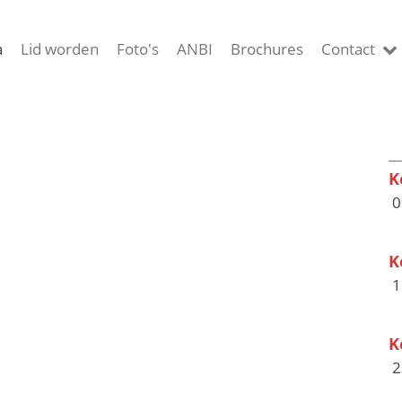
a
Lid worden
Foto's
ANBI
Brochures
Contact
K
0
K
1
K
2