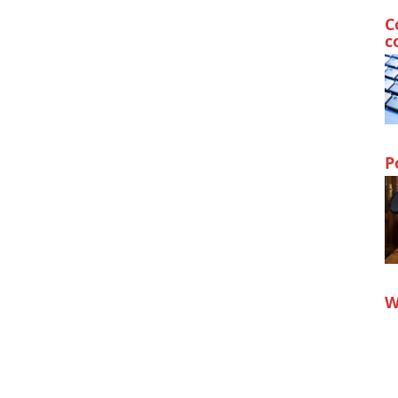
C
c
P
W