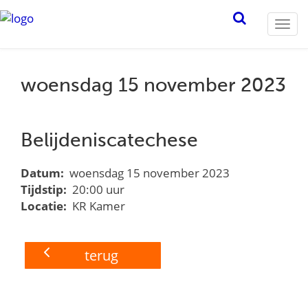
Togg
navi
woensdag 15 november 2023
Belijdeniscatechese
Datum:
woensdag 15 november 2023
Tijdstip:
20:00 uur
Locatie:
KR Kamer
terug