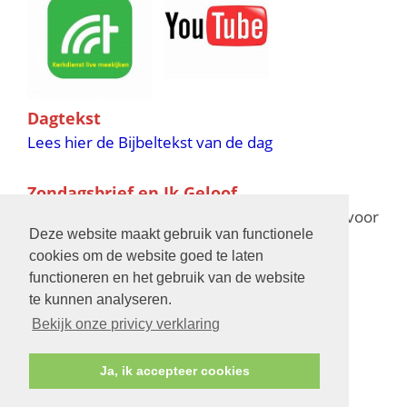
Dagtekst
Lees hier de Bijbeltekst van de dag
Zondagsbrief en Ik Geloof
Ik Geloof verschijnt 11 keer per jaar,
klik hier
voor
Deze website maakt gebruik van functionele
de verschijningsdata in 2025 en 2026
cookies om de website goed te laten
functioneren en het gebruik van de website
Bijbelschool
te kunnen analyseren.
Bekijk onze privicy verklaring
Ja, ik accepteer cookies