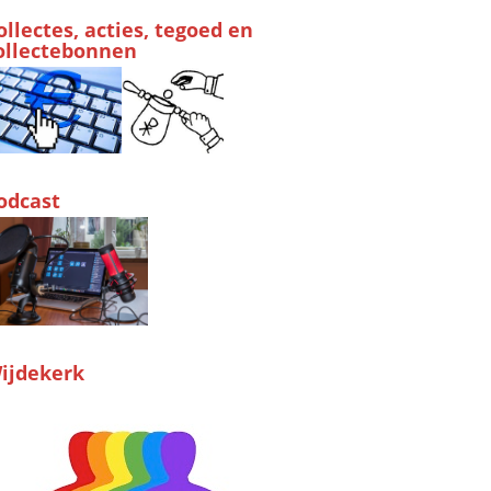
ollectes, acties, tegoed en
ollectebonnen
odcast
ijdekerk