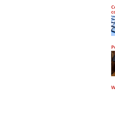
C
c
P
W