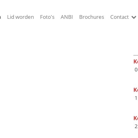
a
Lid worden
Foto's
ANBI
Brochures
Contact
K
0
K
1
K
2