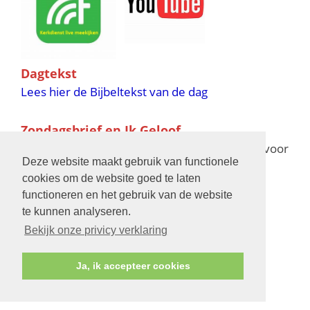
Dagtekst
Lees hier de Bijbeltekst van de dag
Zondagsbrief en Ik Geloof
Ik Geloof verschijnt 11 keer per jaar,
klik hier
voor
Deze website maakt gebruik van functionele
de verschijningsdata in 2025 en 2026
cookies om de website goed te laten
functioneren en het gebruik van de website
Bijbelschool
te kunnen analyseren.
Bekijk onze privicy verklaring
Ja, ik accepteer cookies