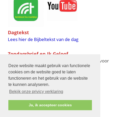
Dagtekst
Lees hier de Bijbeltekst van de dag
Zondagsbrief en Ik Geloof
Ik Geloof verschijnt 11 keer per jaar,
klik hier
voor
Deze website maakt gebruik van functionele
de verschijningsdata in 2025 en 2026
cookies om de website goed te laten
functioneren en het gebruik van de website
Bijbelschool
te kunnen analyseren.
Bekijk onze privicy verklaring
Ja, ik accepteer cookies