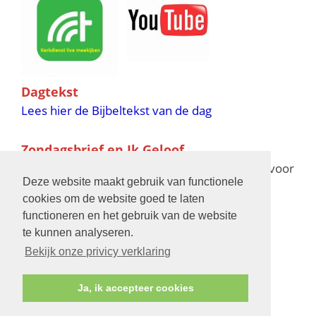
Dagtekst
Lees hier de Bijbeltekst van de dag
Zondagsbrief en Ik Geloof
Ik Geloof verschijnt 11 keer per jaar,
klik hier
voor
Deze website maakt gebruik van functionele
de verschijningsdata in 2025 en 2026
cookies om de website goed te laten
functioneren en het gebruik van de website
Bijbelschool
te kunnen analyseren.
Bekijk onze privicy verklaring
Ja, ik accepteer cookies