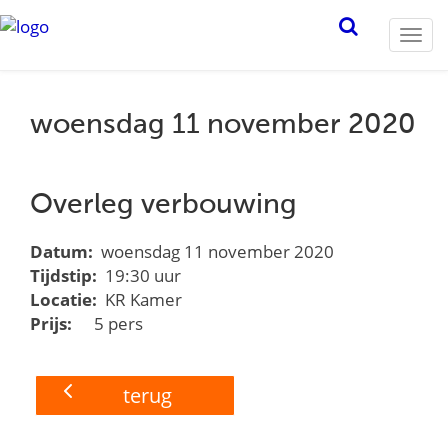
Togg
navi
woensdag 11 november 2020
Overleg verbouwing
Datum:
woensdag 11 november 2020
Tijdstip:
19:30 uur
Locatie:
KR Kamer
Prijs:
5 pers
terug