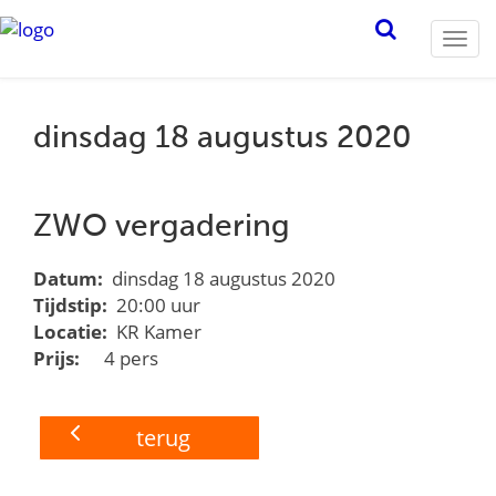
Togg
navi
dinsdag 18 augustus 2020
ZWO vergadering
Datum:
dinsdag 18 augustus 2020
Tijdstip:
20:00 uur
Locatie:
KR Kamer
Prijs:
4 pers
terug