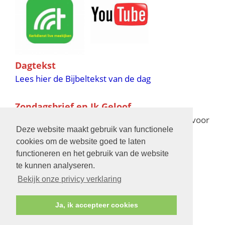
Dagtekst
Lees hier de Bijbeltekst van de dag
Zondagsbrief en Ik Geloof
Ik Geloof verschijnt 11 keer per jaar,
klik hier
voor
Deze website maakt gebruik van functionele
de verschijningsdata in 2025 en 2026
cookies om de website goed te laten
functioneren en het gebruik van de website
Bijbelschool
te kunnen analyseren.
Bekijk onze privicy verklaring
Ja, ik accepteer cookies