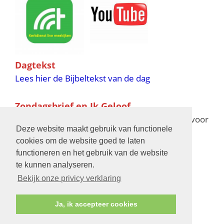
Dagtekst
Lees hier de Bijbeltekst van de dag
Zondagsbrief en Ik Geloof
Ik Geloof verschijnt 11 keer per jaar,
klik hier
voor
Deze website maakt gebruik van functionele
de verschijningsdata in 2025 en 2026
cookies om de website goed te laten
functioneren en het gebruik van de website
Bijbelschool
te kunnen analyseren.
Bekijk onze privicy verklaring
Ja, ik accepteer cookies