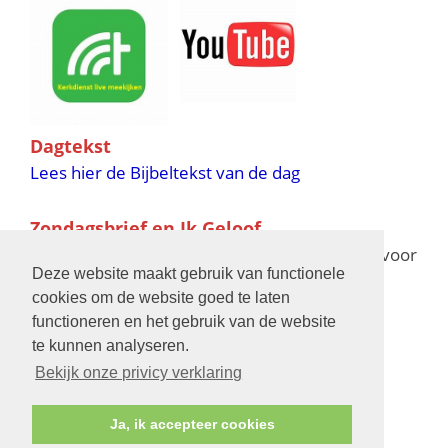
Dagtekst
Lees hier de Bijbeltekst van de dag
Zondagsbrief en Ik Geloof
Ik Geloof verschijnt 11 keer per jaar,
klik hier
voor
Deze website maakt gebruik van functionele
de verschijningsdata in 2025 en 2026
cookies om de website goed te laten
functioneren en het gebruik van de website
Bijbelschool
te kunnen analyseren.
Bekijk onze privicy verklaring
Ja, ik accepteer cookies