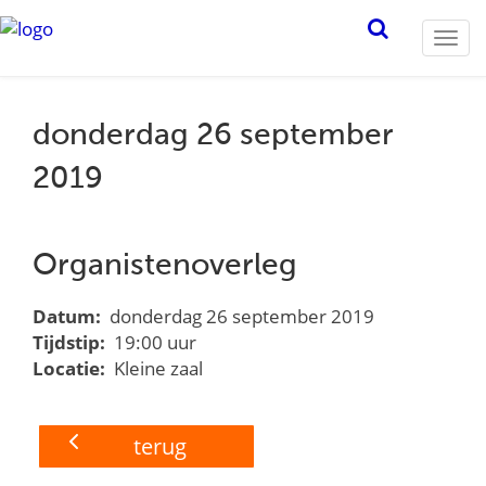
Togg
navi
donderdag 26 september
2019
Organistenoverleg
Datum:
donderdag 26 september 2019
Tijdstip:
19:00 uur
Locatie:
Kleine zaal
terug