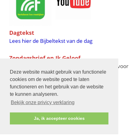
Dagtekst
Lees hier de Bijbeltekst van de dag
Zondagsbrief en Ik Geloof
Ik Geloof verschijnt 11 keer per jaar,
klik hier
voor
Deze website maakt gebruik van functionele
de verschijningsdata in 2025 en 2026
cookies om de website goed te laten
functioneren en het gebruik van de website
Bijbelschool
te kunnen analyseren.
Bekijk onze privicy verklaring
Ja, ik accepteer cookies