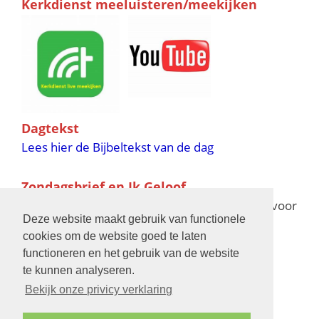
Kerkdienst meeluisteren/meekijken
Dagtekst
Lees hier de Bijbeltekst van de dag
Zondagsbrief en Ik Geloof
Ik Geloof verschijnt 11 keer per jaar,
klik hier
voor
Deze website maakt gebruik van functionele
de verschijningsdata in 2025 en 2026
cookies om de website goed te laten
functioneren en het gebruik van de website
Bijbelschool
te kunnen analyseren.
Bekijk onze privicy verklaring